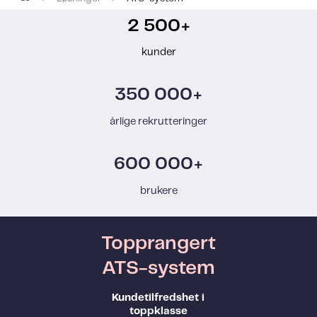
2 500+
kunder
350 000+
årlige rekrutteringer
600 000+
brukere
Topprangert
ATS-system
Kundetilfredshet i
toppklasse