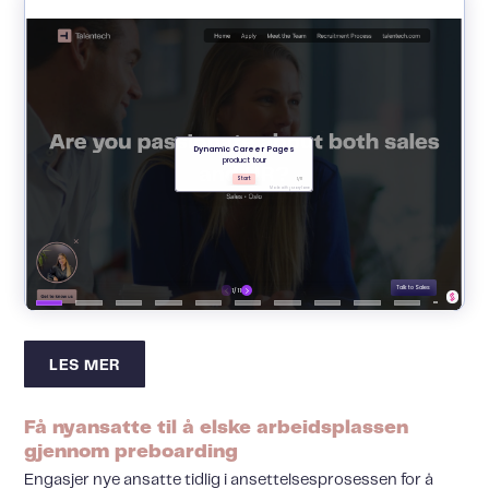
LES MER
Få nyansatte til å elske arbeidsplassen
gjennom preboarding
Engasjer nye ansatte tidlig i ansettelsesprosessen for å