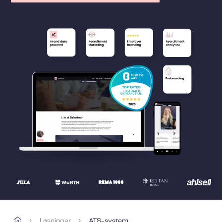
Løsninger
ATS-system
›
›