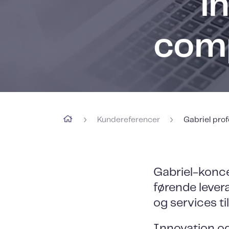
i
comp
›
›
Kundereferencer
Gabriel pro
Gabriel-konce
førende levera
og services t
Innovation o