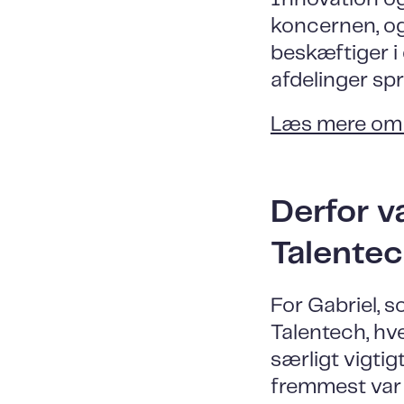
koncernen, og 
beskæftiger i
afdelinger sp
Læs mere om 
Derfor v
Talentec
For Gabriel, 
Talentech, hv
særligt vigtig
fremmest var i