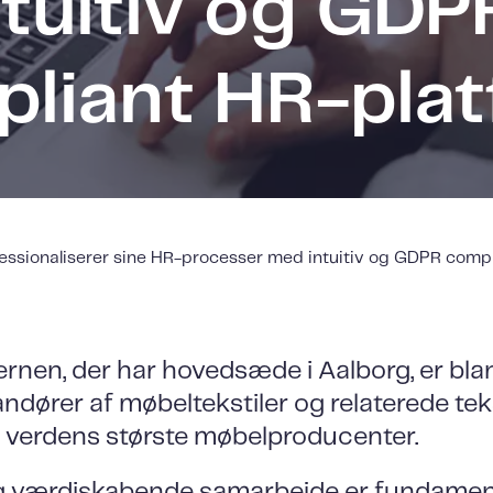
ntuitiv og GDP
liant HR-pla
fessionaliserer sine HR-processer med intuitiv og GDPR comp
rnen, der har hovedsæde i Aalborg, er bla
ndører af møbeltekstiler og relaterede tek
il verdens største møbelproducenter.
g værdiskabende samarbejde er fundament