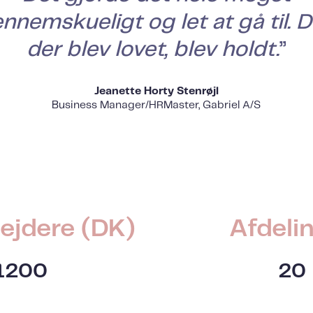
nnemskueligt og let at gå til. D
der blev lovet, blev holdt.
”
Jeanette Horty Stenrøjl
Business Manager/HRMaster, Gabriel A/S
ejdere (DK)
Afdeli
1200
20