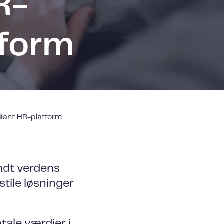
R-
tform
liant HR-platform
ndt verdens
stile løsninger
ale værdier i