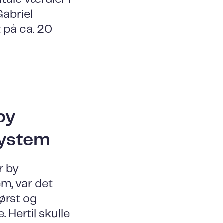
Gabriel
 på ca. 20
.
by
system
r by
m, var det
først og
 Hertil skulle