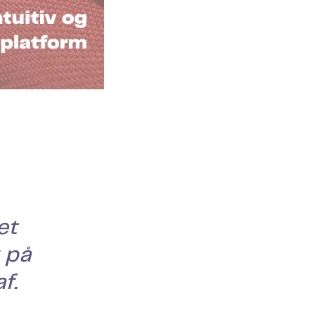
et
 på
f.