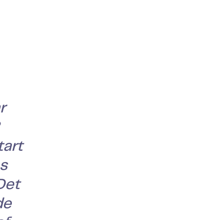
r
tart
es
Det
de