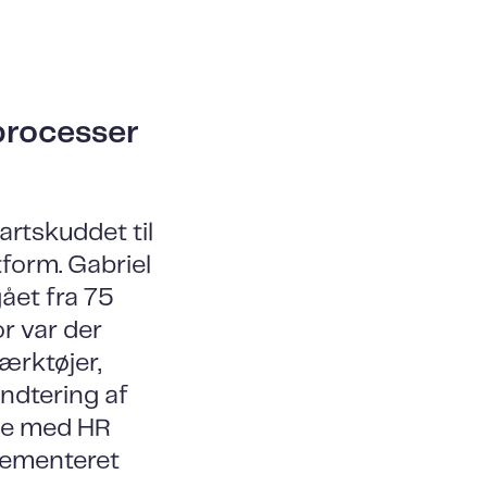
processer
artskuddet til
form. Gabriel
ået fra 75
r var der
ærktøjer,
åndtering af
de med HR
lementeret