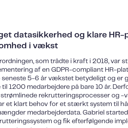
get datasikkerhed og klare HR-
ksomhed i vækst
rdningen, som trådte i kraft i 2018, var st
ementering af en GDPR-compliant HR-plat
e seneste 5-6 år vækstet betydeligt og er g
til 1200 medarbejdere på bare 10 år. Derfo
 strømlinede rekrutteringsprocesser og -v
r et klart behov for et stærkt system til h
mængder medarbejderdata. Gabriel starte
utteringssystem og fik efterfølgende imp