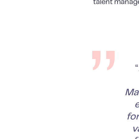
talent manag
“
Man
e
fo
v