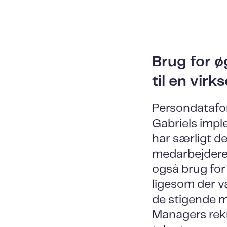
Brug for ø
til en vir
Persondataforo
Gabriels impl
har særligt d
medarbejdere 
også brug for
ligesom der va
de stigende 
Managers rekr