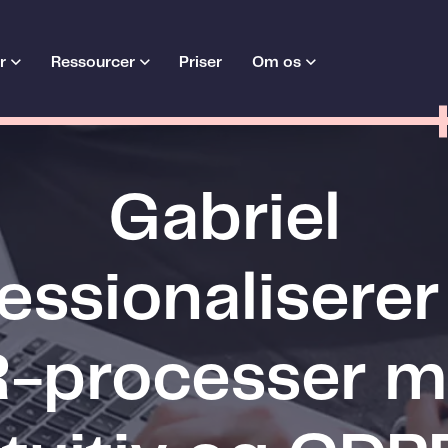
r
Ressourcer
Priser
Om os
Gabriel
essionaliserer
-processer 