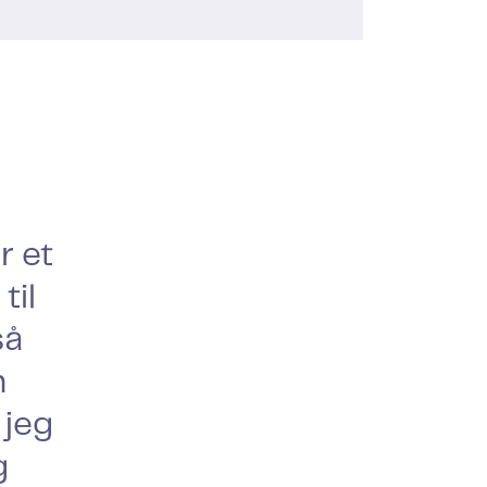
r et
til
så
n
 jeg
g