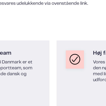
svares udelukkende via ovenstående link.
team
Høj 
i Danmark er et
Vores 
pportteam, som
den nø
åde dansk og
med l
udford