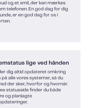
kud og et smil, der kan mærkes
m telefonen. En god dag for dig
nde, er en god dag for os i
rten.
emstatus lige ved hånden
der dig altid opdateret omkring
 på alle vores systemer, så du
ad der sker, hvorfor og hvornår.
es statusside finder du både
ere og planlagte
opdateringer.