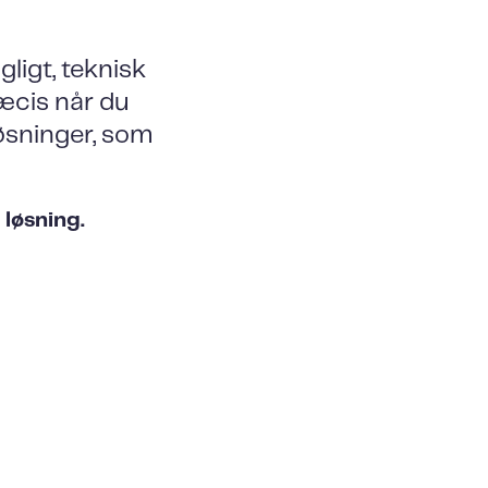
ligt, teknisk
ræcis når du
løsninger, som
 løsning.