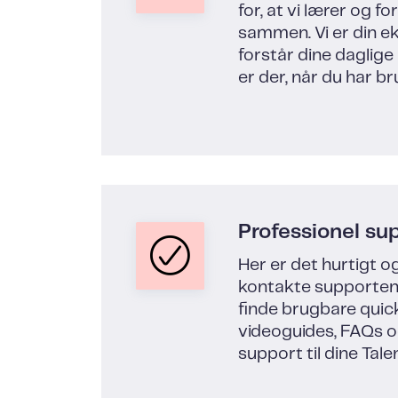
for, at vi lærer og f
sammen. Vi er din ek
forstår dine daglig
er der, når du har br
Professionel su
Her er det hurtigt o
kontakte supporten
finde brugbare quic
videoguides, FAQs 
support til dine Tal