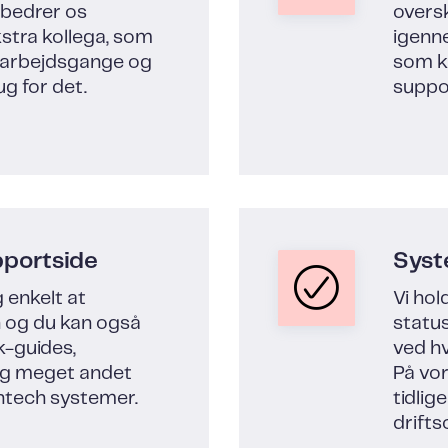
orbedrer os
overs
stra kollega, som
igenne
e arbejdsgange og
som ku
ug for det.
suppo
pportside
Syst
g enkelt at
Vi hol
 og du kan også
status
k-guides,
ved hv
og meget andet
På vor
entech systemer.
tidlig
drifts