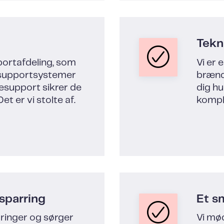
Tekn
pportafdeling, som
Vi er 
 supportsystemer
brænde
esupport sikrer de
dig hu
et er vi stolte af.
kompl
sparring
Et s
dringer og sørger
Vi mød