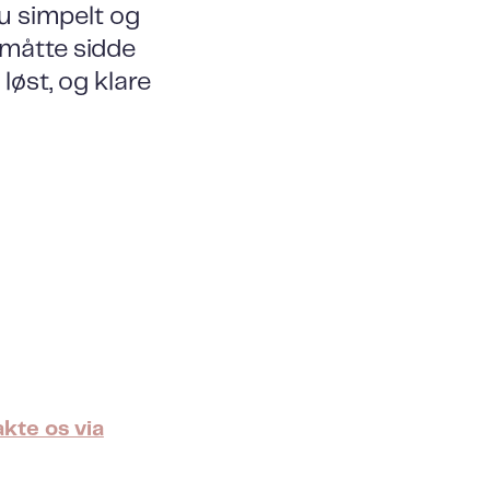
u simpelt og
 måtte sidde
løst, og klare
kte os via