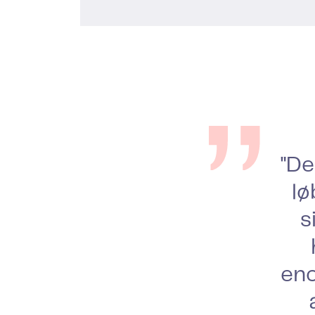
"De
lø
s
eno