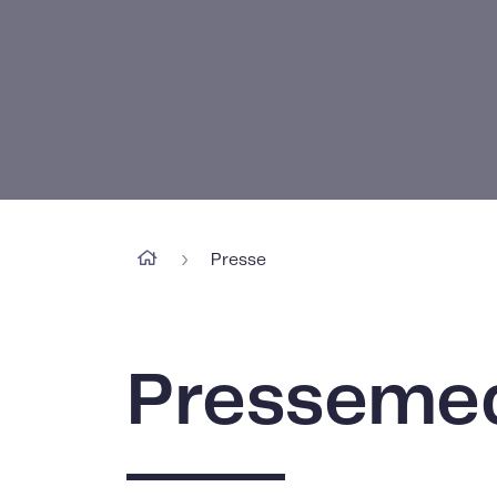
›
Presse
Pressemed