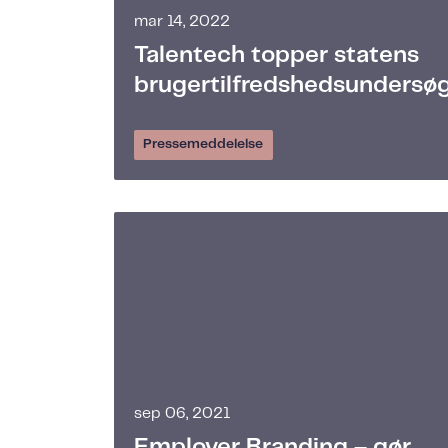
mar 14, 2022
Talentech topper statens
brugertilfredshedsundersø
Pressemeddelelse
sep 06, 2021
Employer Branding – gør