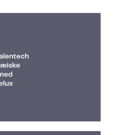
alentech
pæiske
 med
elux