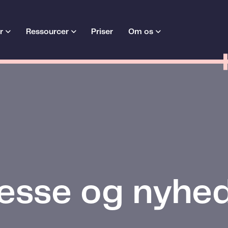
r
Ressourcer
Priser
Om os
esse og nyhe