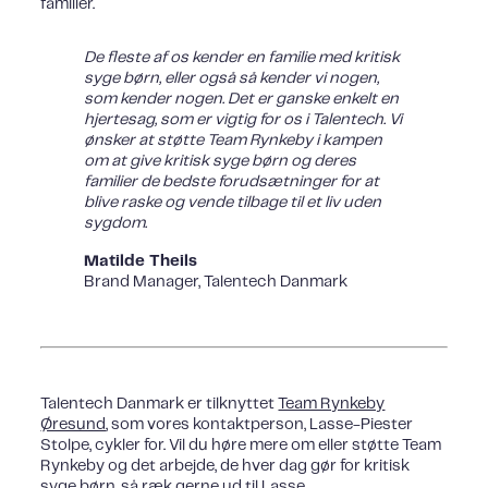
familier.
De fleste af os kender en familie med kritisk
syge børn, eller også så kender vi nogen,
som kender nogen. Det er ganske enkelt en
hjertesag, som er vigtig for os i Talentech. Vi
ønsker at støtte Team Rynkeby i kampen
om at give kritisk syge børn og deres
familier de bedste forudsætninger for at
blive raske og vende tilbage til et liv uden
sygdom.
Matilde Theils
Brand Manager, Talentech Danmark
Talentech Danmark er tilknyttet
Team Rynkeby
Øresund
, som vores kontaktperson, Lasse-Piester
Stolpe, cykler for. Vil du høre mere om eller støtte Team
Rynkeby og det arbejde, de hver dag gør for kritisk
syge børn, så ræk gerne ud til Lasse.