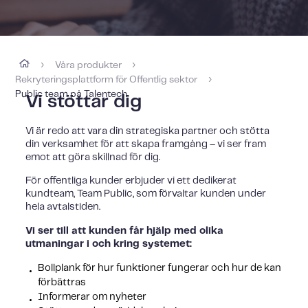
Våra produkter
›
›
Rekryteringsplattform för Offentlig sektor
›
Public team på Talentech
Vi stöttar dig
Vi är redo att vara din strategiska partner och stötta
din verksamhet för att skapa framgång – vi ser fram
emot att göra skillnad för dig.
För offentliga kunder erbjuder vi ett dedikerat
kundteam, Team Public, som förvaltar kunden under
hela avtalstiden.
Vi ser till att kunden får hjälp med olika
utmaningar i och kring systemet:
Bollplank för hur funktioner fungerar och hur de kan
förbättras
Informerar om nyheter