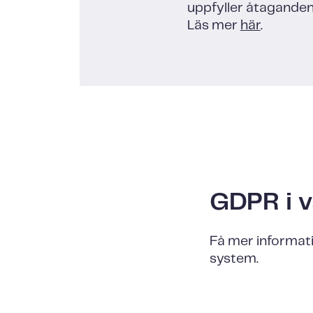
uppfyller åtaganden 
Läs mer
här
.
GDPR i v
Få mer informati
system.