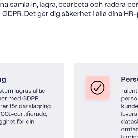
nna samla in, lagra, bearbeta och radera p
 GDPR. Det ger dig säkerhet i alla dina HR
ng
Pers
stem lagras alltid
Talen
ghet med GDPR.
perso
rer för datalagring
kunder
001-certifierade,
levera
gghet för din
datask
omfatt
lagrin