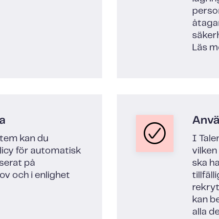
perso
åtaga
säker
Läs m
a
Anvä
stem kan du
I Tale
icy för automatisk
vilke
serat på
ska ha
v och i enlighet
tillfä
rekry
kan be
alla d