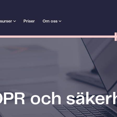
surser
Priser
Om oss
PR och säker