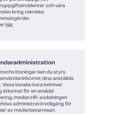
nuppgiftsincidenter och våra
nden kring tekniska
hetsåtgärder.
er
här
.
ndaradministration
ntechs lösningar kan du styra
n användaråtkomst dina anställda
. Vissa kanske bara behöver
llig åtkomst för en enskild
tering, medan HR-avdelningen
höva administratörstillgång för
elar av medarbetarresan.