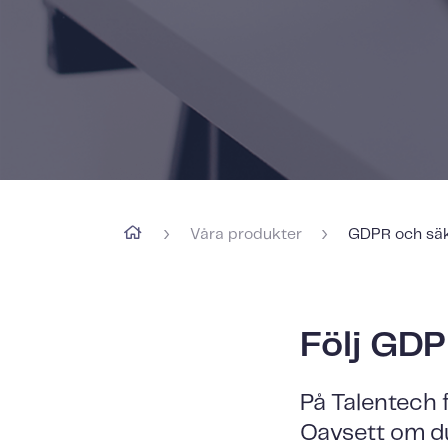
›
›
Våra produkter
GDPR och säk
Följ GD
På Talentech f
Oavsett om du