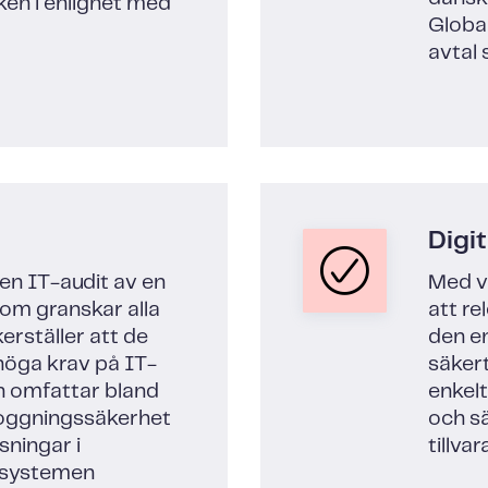
ken i enlighet med
Globa
avtal 
Digit
en IT-audit av en
Med v
om granskar alla
att r
erställer att de
den e
 höga krav på IT-
säkert
n omfattar bland
enkelt
nloggningssäkerhet
och sä
ningar i
tillva
 systemen