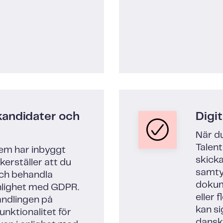
kandidater och
Digit
När du
Talent
tem har inbyggt
skicka
erställer att du
samty
och behandla
dokume
nlighet med GDPR.
eller
ndlingen på
kan s
funktionalitet för
dansk