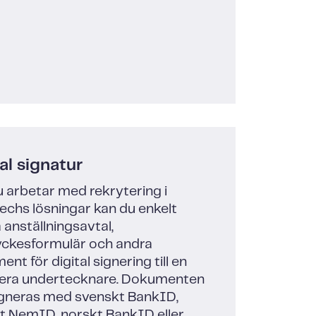
al signatur
 arbetar med rekrytering i
echs lösningar kan du enkelt
 anställningsavtal,
ckesformulär och andra
nt för digital signering till en
 flera undertecknare. Dokumenten
igneras med svenskt BankID,
t NemID, norskt BankID eller