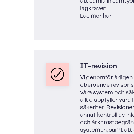
att samla in samtyc
lagkraven.
Läs mer
här
.
IT-revision
Vi genomför årligen 
oberoende revisor s
våra system och säk
alltid uppfyller våra
säkerhet. Revisione
annat kontroll av i
och åtkomstbegräns
systemen, samt att