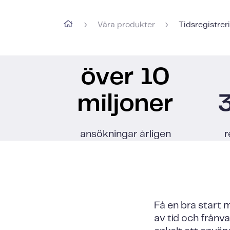
›
›
Våra produkter
Tidsregistrer
över 10
miljoner
ansökningar årligen
r
Få en bra start 
av tid och frånva