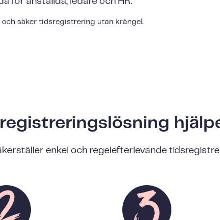
a för anställda, ledare och HR.
och säker tidsregistrering utan krångel.
registreringslösning hjälp
kerställer enkel och regelefterlevande tidsregistre