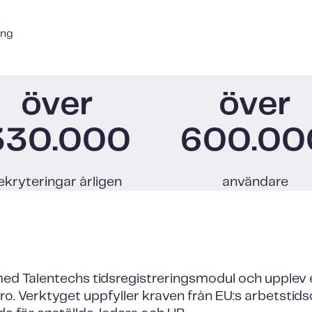
ing
över
över
330.000
600.00
ekryteringar årligen
användare
med Talentechs tidsregistreringsmodul och upplev 
ro. Verktyget uppfyller kraven från EU:s arbetstids