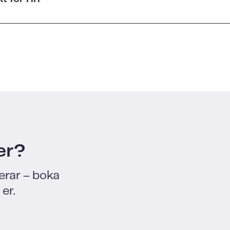
er?
erar – boka
er.