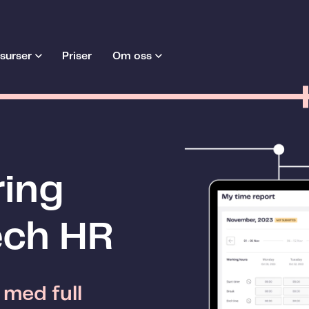
surser
Priser
Om oss
ring
ech HR
 med full