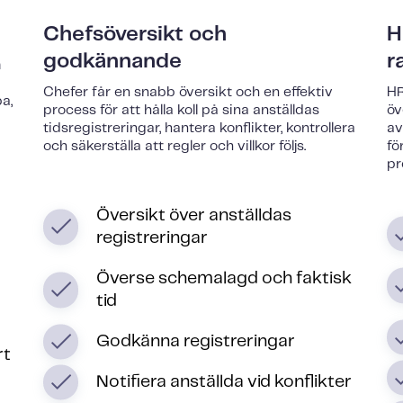
Chefsöversikt och
H
godkännande
r
m
Chefer får en snabb översikt och en effektiv
HR
pa,
process för att hålla koll på sina anställdas
öv
tidsregistreringar, hantera konflikter, kontrollera
av
och säkerställa att regler och villkor följs.
fö
pr
Översikt över anställdas
registreringar
Överse schemalagd och faktisk
tid
Godkänna registreringar
rt
Notifiera anställda vid konflikter