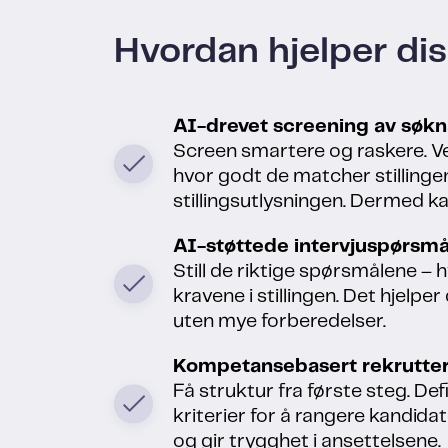
Hvordan hjelper di
AI-drevet screening av søk
Screen smartere og raskere. V
hvor godt de matcher stillingen
stillingsutlysningen. Dermed k
AI-støttede intervjuspørsmå
Still de riktige spørsmålene – 
kravene i stillingen. Det hjel
uten mye forberedelser.
Kompetansebasert rekrutter
Få struktur fra første steg. D
kriterier for å rangere kandida
og gir trygghet i ansettelsene.