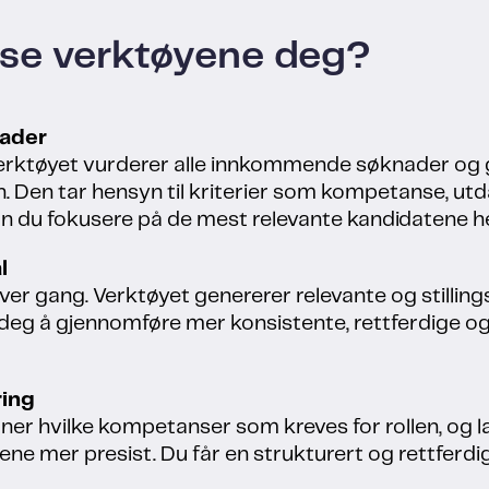
sse verktøyene deg?
nader
erktøyet vurderer alle innkommende søknader og g
. Den tar hensyn til kriterier som kompetanse, utda
an du fokusere på de mest relevante kandidatene hel
l
hver gang. Verktøyet genererer relevante og stilling
per deg å gjennomføre mer konsistente, rettferdige
ing
efiner hvilke kompetanser som kreves for rollen, o
tene mer presist. Du får en strukturert og rettfer