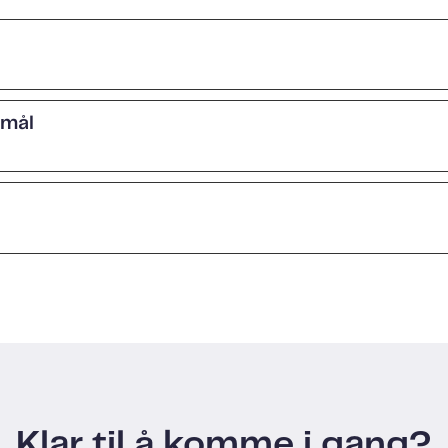
smål
Klar til å komme i gang?