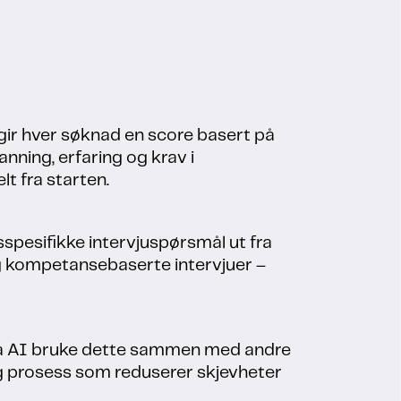
ir hver søknad en score basert på
nning, erfaring og krav i
t fra starten.
sspesifikke intervjuspørsmål ut fra
 og kompetansebaserte intervjuer –
g la AI bruke dette sammen med andre
dig prosess som reduserer skjevheter