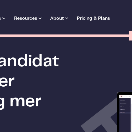
s
Resources
About
Pricing & Plans
kandidat
er
og mer