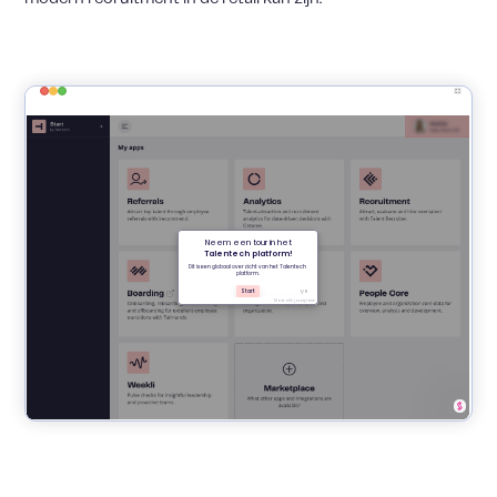
Talentech
aanbod
Recruitment
Onboarding
HR