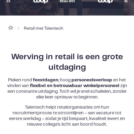
Retail met Talentech
›
Werving in
retail
is
een grote
uitdaging
Pieken rond
feestdagen
, hoog
personeelsverloop
en het
vinden van
flexibel en betrouwbaar winkelpersoneel
zijn
een constante uitdaging. Toch wil je snel schakelen, zonder
elke keer opnieuw te beginnen.
Talentech
helpt
retailorganisaties
om hun
recruitmentproces te stroomlijnen – van vacature tot
eerste werkdag – zodat je tijd bespaart, kwaliteit levert en
nieuwe collega’s écht aan boord houdt.