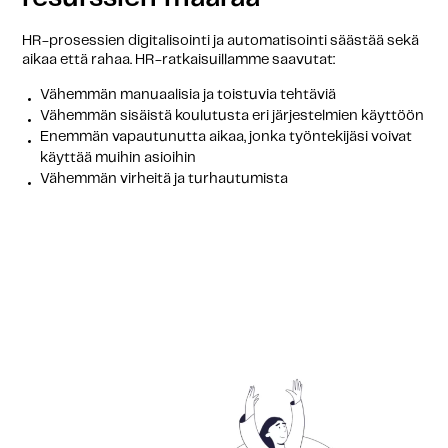
HR-prosessien digitalisointi ja automatisointi säästää sekä
aikaa että rahaa. HR-ratkaisuillamme saavutat:
Vähemmän manuaalisia ja toistuvia tehtäviä
Vähemmän sisäistä koulutusta eri järjestelmien käyttöön
Enemmän vapautunutta aikaa, jonka työntekijäsi voivat
käyttää muihin asioihin
Vähemmän virheitä ja turhautumista
Toisin sanoen: sinä ja työntekijäsi voitte saavuttaa
enemmän vähemmällä.