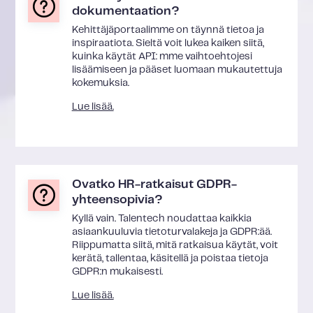
dokumentaation?
Kehittäjäportaalimme on täynnä tietoa ja
inspiraatiota. Sieltä voit lukea kaiken siitä,
kuinka käytät API: mme vaihtoehtojesi
lisäämiseen ja pääset luomaan mukautettuja
kokemuksia.
Lue lisää.
Ovatko HR-ratkaisut GDPR-
yhteensopivia?
Kyllä vain. Talentech noudattaa kaikkia
asiaankuuluvia tietoturvalakeja ja GDPR:ää.
Riippumatta siitä, mitä ratkaisua käytät, voit
kerätä, tallentaa, käsitellä ja poistaa tietoja
GDPR:n mukaisesti.
Lue lisää.