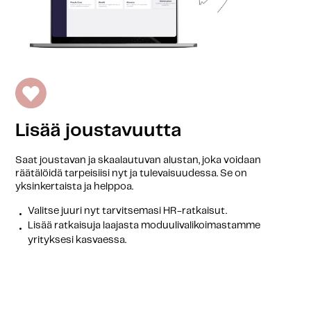
Lisää joustavuutta
Saat joustavan ja skaalautuvan alustan, joka voidaan
räätälöidä tarpeisiisi nyt ja tulevaisuudessa. Se on
yksinkertaista ja helppoa.
Valitse juuri nyt tarvitsemasi HR-ratkaisut.
Lisää ratkaisuja laajasta moduulivalikoimastamme
yrityksesi kasvaessa.
Talentechin avulla sinulla on hyvät edellytykset kehittää
yritystäsi ja menestyä.