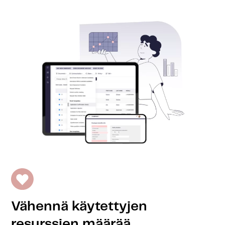
Vähennä käytettyjen
resurssien määrää