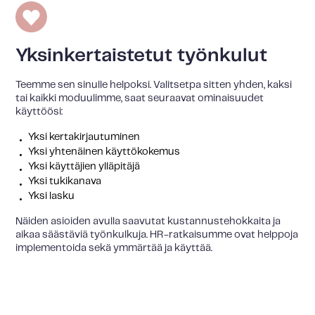
Yksinkertaistetut työnkulut
Teemme sen sinulle helpoksi. Valitsetpa sitten yhden, kaksi
tai kaikki moduulimme, saat seuraavat ominaisuudet
käyttöösi:
Yksi kertakirjautuminen
Yksi yhtenäinen käyttökokemus
Yksi käyttäjien ylläpitäjä
Yksi tukikanava
Yksi lasku
Näiden asioiden avulla saavutat kustannustehokkaita ja
aikaa säästäviä työnkulkuja. HR-ratkaisumme ovat helppoja
implementoida sekä ymmärtää ja käyttää.