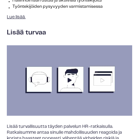
Hallinnoimaan dataa ja aktiivisia työntekijöitä
Työntekijöiden pysyvyyden varmistamisessa
Lue lisää.
Lisää turvaa
Lisää turvallisuutta täyden palvelun HR-ratkaisulla.
Ratkaisumme antaa sinulle mahdollisuuden reagoida ja
korjata haasteet nopeasti, vähentää virheiden riskiä ja