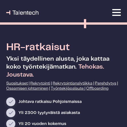
HR-ratkaisut
Yksi täydellinen alusta, joka kattaa
koko työntekijämatkan.
Tehokas.
Joustava.
Suositukset
|
Rekrytointi
|
Rekrytointianalytiikka
|
Perehdytys
|
Osaamisen johtaminen
|
Työntekijäpalaute
|
Offboarding
Johtava ratkaisu Pohjoismaissa
Yli 2300 tyytyväistä asiakasta
Yli 20 vuoden kokemus