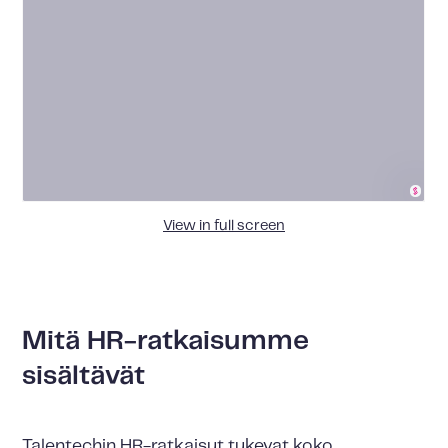
Rekrytointi
Rekrytointianalytiikka
Suositukset
Perehdytys
Osaamisen
johtaminen
View in full screen
Työntekijäpalaute
Offboarding
Mitä HR-ratkaisumme
sisältävät
Talentechin HR-ratkaisut tukevat koko