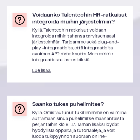
Voidaanko Talentechin HR-ratkaisut
integroida muihin järjestelmiin?
Kyllä. Talentechin ratkaisut voidaan
integroida mihin tahansa tarvitsemaasi
järjestelmään. Tarjoamme sekä plug-and-
play -integraatioita, että integraatioita
avoimen API: mme kautta. Me teemme
integraatiosta lastenleikkiä.
Lue lisää.
Saanko tukea puhelimitse?
Kyllä. Omistautunut tukitiimimme on valmiina
auttamaan sinua puhelimitse maanantaista
perjantaihin klo 8–17. Tämän lisäksi löydät
hyödyllisiä oppaita ja tutoriaaleja, ja voit
luoda tukipyynnön suoraan online-