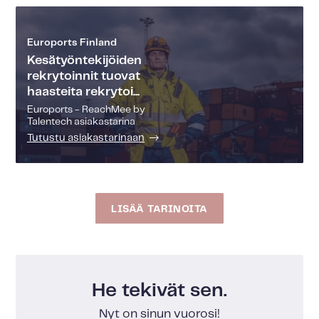
Euroports Finland
Kesätyöntekijöiden
rekrytoinnit tuovat
haasteita rekrytoi...
Euroports - ReachMee by
Talentech asiakastarina
Tutustu asiakastarinaan
LISÄÄ TARINOITA
He tekivät sen.
Nyt on sinun vuorosi!