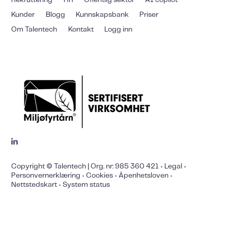
Rekruttering
HR
Offentlig sektor
AI copilot
Kunder
Blogg
Kunnskapsbank
Priser
Om Talentech
Kontakt
Logg inn
Copyright © Talentech | Org. nr: 985 360 421 •
Legal
•
Personvernerklæring
•
Cookies
•
Åpenhetsloven
•
Nettstedskart
•
System status