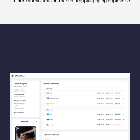
mindre administrasjon, mer tid til oppfølging og opplevelse.
Resultatet når ombyggingen
er ferdig