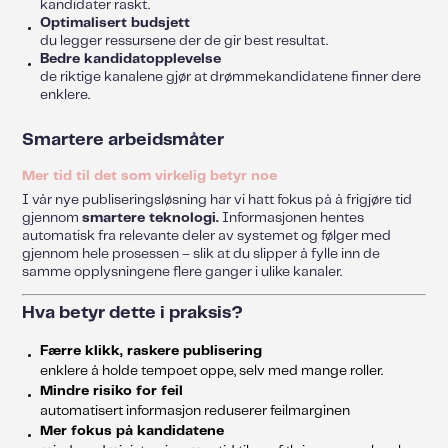
kandidater raskt.
Optimalisert budsjett
du legger ressursene der de gir best resultat.
Bedre kandidatopplevelse
de riktige kanalene gjør at drømmekandidatene finner dere
enklere.
Smartere arbeidsmåter
Mer tid til det som virkelig betyr noe
I vår nye publiseringsløsning har vi hatt fokus på å frigjøre tid
gjennom
smartere teknologi.
Informasjonen hentes
automatisk fra relevante deler av systemet og følger med
gjennom hele prosessen – slik at du slipper å fylle inn de
samme opplysningene flere ganger i ulike kanaler.
Hva betyr dette i praksis?
Færre klikk, raskere publisering
enklere å holde tempoet oppe, selv med mange roller.
Mindre risiko for feil
automatisert informasjon reduserer feilmarginen
Mer fokus på kandidatene