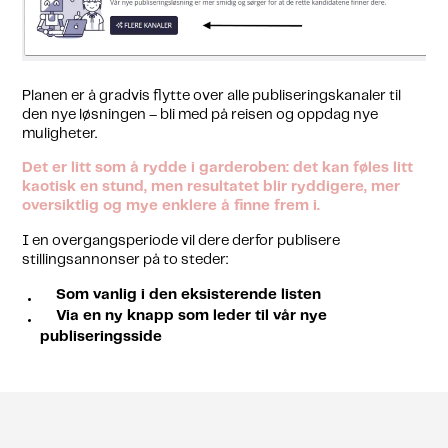
Planen er å gradvis flytte over alle publiseringskanaler til
den nye løsningen – bli med på reisen og oppdag nye
muligheter.
Det er litt som å rydde i garderoben: det kan føles litt
kaotisk en stund, men resultatet blir ryddigere, mer
oversiktlig og mye enklere å finne frem i.
I en overgangsperiode vil dere derfor publisere
stillingsannonser på to steder:
Som vanlig i den eksisterende listen
Via en ny knapp som leder til vår nye
publiseringsside