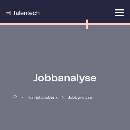
Jobbanalyse
Kunnskapsbank
Jobbanalyse
›
›