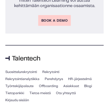
miten Talentech Learning voi auttaa
kehittämään organisaationne osaamista.
BOOK A DEMO
Suosittelurekrytointi
Rekrytointi
Rekrytointianalytiikka
Perehdytys
HR-järjestelmä
Työntekijäpalaute
Offboarding
Asiakkaat
Blogi
Tietopankki
Tietoa meistä
Ota yhteyttä
Kirjaudu sisään