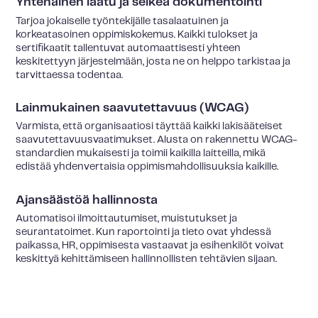
Yhtenäinen laatu ja selkeä dokumentointi
Tarjoa jokaiselle työntekijälle tasalaatuinen ja
korkeatasoinen oppimiskokemus. Kaikki tulokset ja
sertifikaatit tallentuvat automaattisesti yhteen
keskitettyyn järjestelmään, josta ne on helppo tarkistaa ja
tarvittaessa todentaa.
Lainmukainen saavutettavuus (WCAG)
Varmista, että organisaatiosi täyttää kaikki lakisääteiset
saavutettavuusvaatimukset. Alusta on rakennettu WCAG-
standardien mukaisesti ja toimii kaikilla laitteilla, mikä
edistää yhdenvertaisia oppimismahdollisuuksia kaikille.
Ajansäästöä hallinnosta
Automatisoi ilmoittautumiset, muistutukset ja
seurantatoimet. Kun raportointi ja tieto ovat yhdessä
paikassa, HR, oppimisesta vastaavat ja esihenkilöt voivat
keskittyä kehittämiseen hallinnollisten tehtävien sijaan.