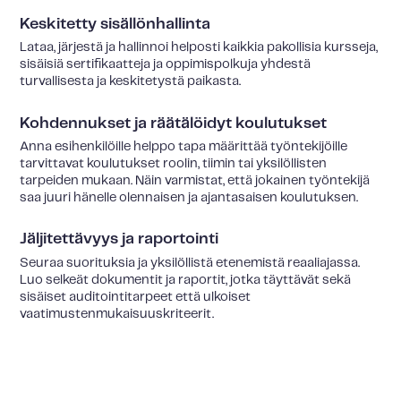
Keskitetty sisällönhallinta
Lataa, järjestä ja hallinnoi helposti kaikkia pakollisia kursseja,
sisäisiä sertifikaatteja ja oppimispolkuja yhdestä
turvallisesta ja keskitetystä paikasta.
Kohdennukset ja räätälöidyt koulutukset
Anna esihenkilöille helppo tapa määrittää työntekijöille
tarvittavat koulutukset roolin, tiimin tai yksilöllisten
tarpeiden mukaan. Näin varmistat, että jokainen työntekijä
saa juuri hänelle olennaisen ja ajantasaisen koulutuksen.
Jäljitettävyys ja raportointi
Seuraa suorituksia ja yksilöllistä etenemistä reaaliajassa.
Luo selkeät dokumentit ja raportit, jotka täyttävät sekä
sisäiset auditointitarpeet että ulkoiset
vaatimustenmukaisuuskriteerit.