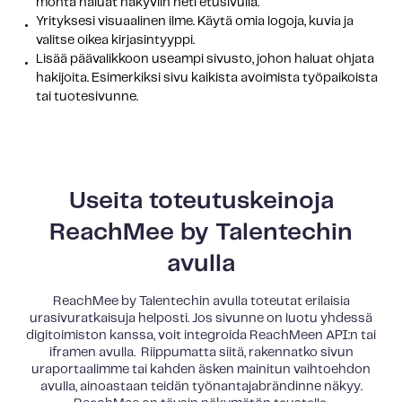
monta haluat näkyviin heti etusivulla.
Yrityksesi visuaalinen ilme. Käytä omia logoja, kuvia ja
valitse oikea kirjasintyyppi.
Lisää päävalikkoon useampi sivusto, johon haluat ohjata
hakijoita. Esimerkiksi sivu kaikista avoimista työpaikoista
tai tuotesivunne.
Useita toteutuskeinoja
ReachMee by Talentechin
avulla
ReachMee by Talentechin avulla toteutat erilaisia
urasivuratkaisuja helposti. Jos sivunne on luotu yhdessä
digitoimiston kanssa, voit integroida ReachMeen API:n tai
iframen avulla. Riippumatta siitä, rakennatko sivun
uraportaalimme tai kahden äsken mainitun vaihtoehdon
avulla, ainoastaan teidän työnantajabrändinne näkyy.