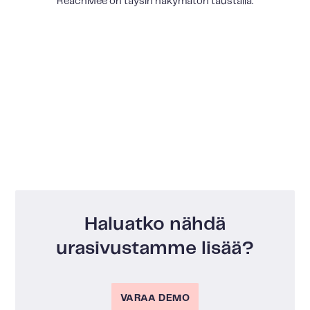
ReachMee on täysin näkymätön taustalla.
Haluatko nähdä
urasivustamme lisää?
VARAA DEMO