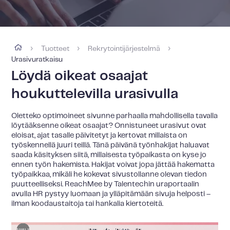
Tuotteet
Rekrytointijärjestelmä
›
›
›
Urasivuratkaisu
Löydä oikeat osaajat
houkuttelevilla urasivulla
Oletteko optimoineet sivunne parhaalla mahdollisella tavalla
löytääksenne oikeat osaajat? Onnistuneet urasivut ovat
eloisat, ajat tasalle päivitetyt ja kertovat millaista on
työskennellä juuri teillä. Tänä päivänä työnhakijat haluavat
saada käsityksen siitä, millaisesta työpaikasta on kyse jo
ennen työn hakemista. Hakijat voivat jopa jättää hakematta
työpaikkaa, mikäli he kokevat sivustollanne olevan tiedon
puutteelliseksi. ReachMee by Talentechin uraportaalin
avulla HR pystyy luomaan ja ylläpitämään sivuja helposti –
ilman koodaustaitoja tai hankalia kiertoteitä.