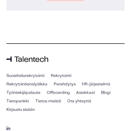
Suosittelurekrytointi
Rekrytointi
Rekrytointianalytiikka
Perehdytys
HR-järjestelmä
Työntekijäpalaute
Offboarding
Asiakkaat
Blogi
Tietopankki
Tietoa meistä
Ota yhteyttä
Kirjaudu sisään