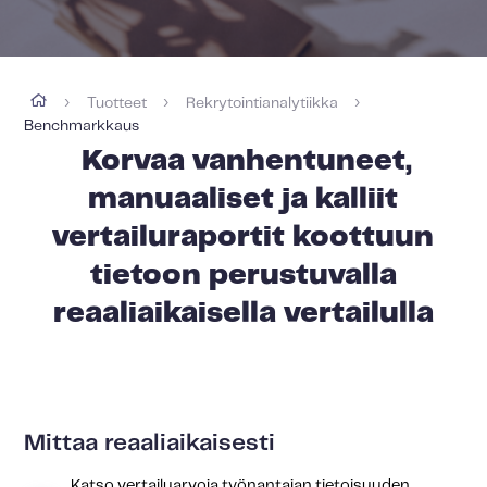
Tuotteet
Rekrytointianalytiikka
›
›
›
Benchmarkkaus
Korvaa vanhentuneet,
manuaaliset ja kalliit
vertailuraportit koottuun
tietoon perustuvalla
reaaliaikaisella vertailulla
Mittaa reaaliaikaisesti
Katso vertailuarvoja työnantajan tietoisuuden,