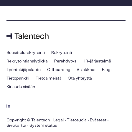
Suosittelurekrytointi
Rekrytointi
Rekrytointianalytiikka
Perehdytys
HR-järjestelmä
Työntekijäpalaute
Offboarding
Asiakkaat
Blogi
Tietopankki
Tietoa meistä
Ota yhteyttä
Kirjaudu sisään
Copyright © Talentech
Legal
•
Tietosuoja
•
Evästeet
•
Sivukartta
•
System status