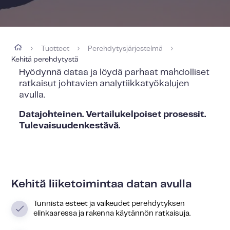
Tuotteet
Perehdytysjärjestelmä
›
›
›
Kehitä perehdytystä
Hyödynnä dataa ja löydä parhaat mahdolliset
ratkaisut johtavien
analytiikkatyökalujen
avulla.
Datajohteinen. Vertailukelpoiset prosessit.
Tulevaisuudenkestävä.
Kehitä liiketoimintaa datan avulla
Tunnista esteet ja vaikeudet perehdytyksen
elinkaaressa ja rakenna käytännön ratkaisuja.