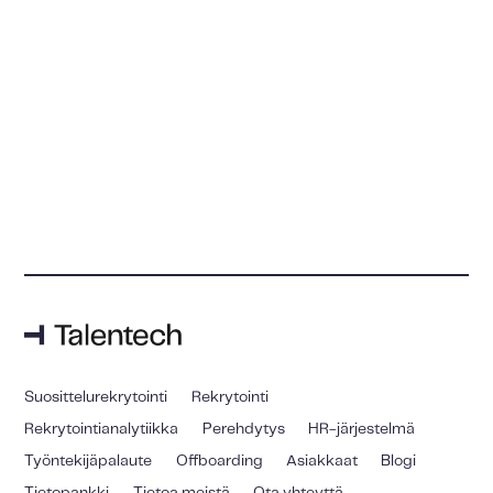
Suosittelurekrytointi
Rekrytointi
Rekrytointianalytiikka
Perehdytys
HR-järjestelmä
Työntekijäpalaute
Offboarding
Asiakkaat
Blogi
Tietopankki
Tietoa meistä
Ota yhteyttä