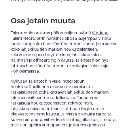
Osa jotain muuta
Talentechin omistaa pääomasijoitusyhtiö
Verdane.
Talent Recruiterin hankinta oli osa laajempaa visiota
luoda integroitu henkilöstöhallinnon alusta, joka kattaa
koko lahjakkuuden matkan houkuttelemisen,
rekrytoinnin, perehdyttämisen, lahjakkuuksien
hallinnan ja offboardingin kautta. Talentech on nyt
johtava henkilöstöhallinnon teknologian toimittaja
Pohjoismaissa.
Nykyään Talentechin visio integroidun
henkilöstöhallinnon alustan tarjoamisesta
ratkaisuineen, jotka kattavat lahjakkuuden matkan
jokaisen vaiheen, on todellisuutta. Tarjoamme
ratkaisuja houkuttelemiseen, rekrytointiin,
lahjakkuuksien hallintaan ja offboardingiin oman
ekosysteemimme kautta. Ja missä on muita tarpeita,
kuten testausta, viitteiden hallintaa, julkaisua ja muuta,
meillä on upeita kumppaneita, jotka integroituvat