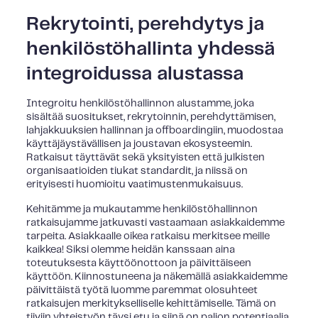
Rekrytointi, perehdytys ja
henkilöstöhallinta yhdessä
integroidussa alustassa
Integroitu henkilöstöhallinnon alustamme, joka
sisältää suositukset, rekrytoinnin, perehdyttämisen,
lahjakkuuksien hallinnan ja offboardingiin, muodostaa
käyttäjäystävällisen ja joustavan ekosysteemin.
Ratkaisut täyttävät sekä yksityisten että julkisten
organisaatioiden tiukat standardit, ja niissä on
erityisesti huomioitu vaatimustenmukaisuus.
Kehitämme ja mukautamme henkilöstöhallinnon
ratkaisujamme jatkuvasti vastaamaan asiakkaidemme
tarpeita. Asiakkaalle oikea ratkaisu merkitsee meille
kaikkea! Siksi olemme heidän kanssaan aina
toteutuksesta käyttöönottoon ja päivittäiseen
käyttöön. Kiinnostuneena ja näkemällä asiakkaidemme
päivittäistä työtä luomme paremmat olosuhteet
ratkaisujen merkitykselliselle kehittämiselle. Tämä on
tiiviin yhteistyön täysi etu ja siinä on paljon potentiaalia.