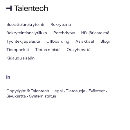
Suosittelurekrytointi
Rekrytointi
Rekrytointianalytiikka
Perehdytys
HR-järjestelmä
Työntekijäpalaute
Offboarding
Asiakkaat
Blogi
Tietopankki
Tietoa meistä
Ota yhteyttä
Kirjaudu sisään
Copyright © Talentech
Legal
•
Tietosuoja
•
Evästeet
•
Sivukartta
•
System status