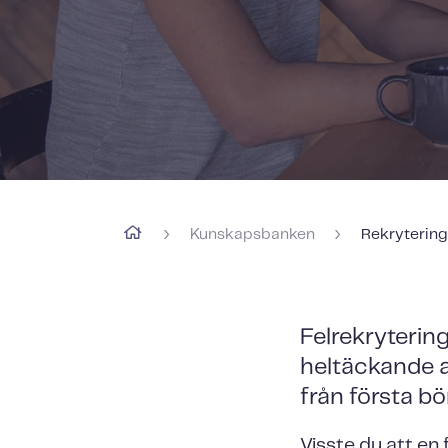
›
›
Kunskapsbanken
Rekryterin
Felrekryteri
heltäckande a
från första bö
Visste du att en