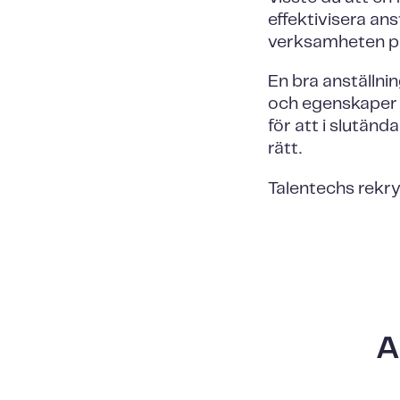
effektivisera a
verksamheten på
En bra anställn
och egenskaper d
för att i slutänd
rätt.
Talentechs rekry
A