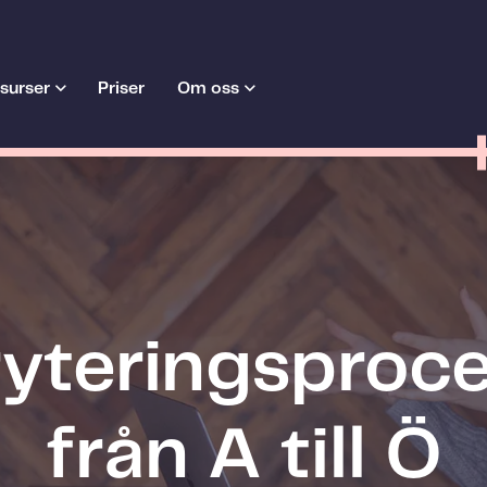
surser
Priser
Om oss
yteringsproc
från A till Ö