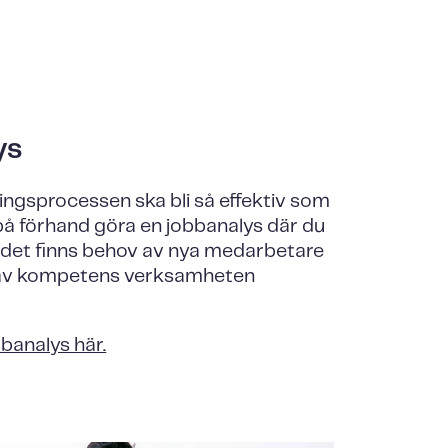
ys
ningsprocessen ska bli så effektiv som
på förhand göra en jobbanalys där du
 det finns behov av nya medarbetare
p av kompetens verksamheten
banalys här.