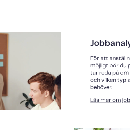
Jobbanal
För att anställ
möjligt bör du 
tar reda på om
och vilken ty
behöver.
Läs mer om job