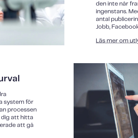
den inte når fr
ingenstans. Med 
antal publicer
Jobb, Facebook
Läs mer om utly
urval
dra
a system för
kan processen
dig att hitta
erade att gå