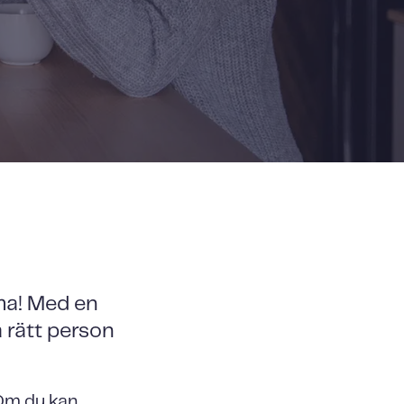
ma! Med en
 rätt person
 Om du kan