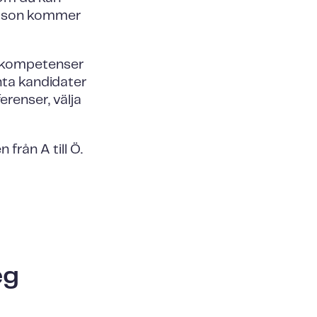
person kommer
a kompetenser
nta kandidater
erenser, välja
från A till Ö.
eg