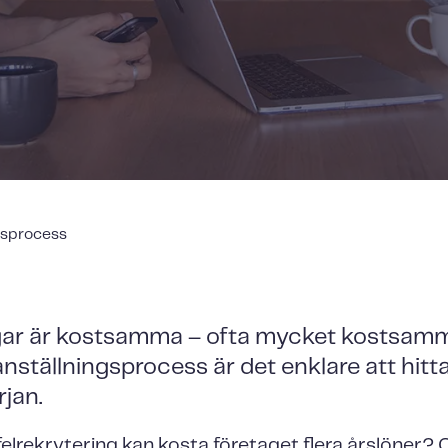
gsprocess
ngar är kostsamma – ofta mycket kostsam
nställningsprocess är det enklare att hitta
rjan.
 felrekrytering kan kosta företaget flera årslöner?