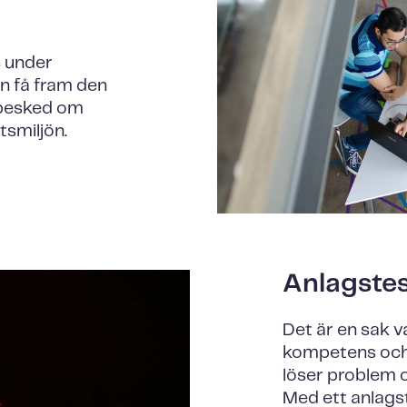
s under
an få fram den
 besked om
tsmiljön.
Anlagste
Det är en sak 
kompetens och 
löser problem o
Med ett anlags