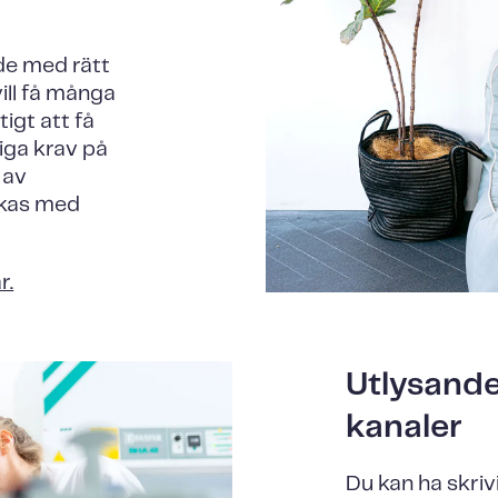
de med rätt
ill få många
igt att få
liga krav på
 av
ckas med
r.
Utlysande
kanaler
Du kan ha skri