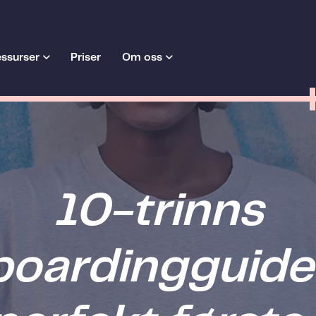
ssurser
Priser
Om oss
10-trinns
oardingguide