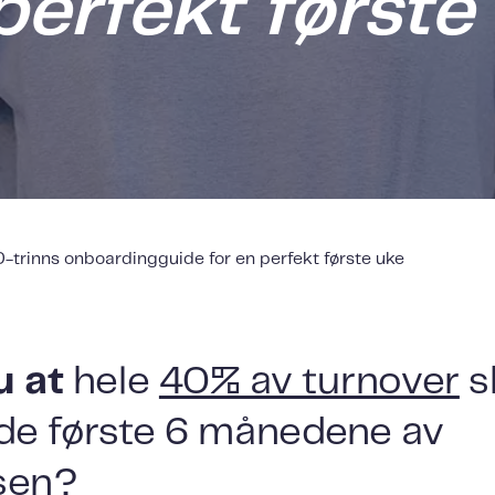
perfekt første
0-trinns onboardingguide for en perfekt første uke
u at
hele
40% av turnover
sk
 de første 6 månedene av
sen?