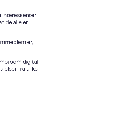
e interessenter
t de alle er
eammedlem er,
n morsom digital
alelser fra ulike