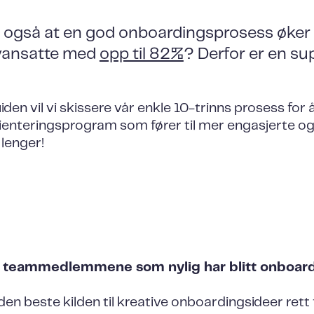
 også at en god onboardingsprosess øker s
yansatte med
opp til 82%
? Derfor er en su
den vil vi skissere vår enkle 10-trinns prosess for
ienteringsprogram som fører til mer engasjerte o
 lenger!
a teammedlemmene som nylig har blitt onboar
en beste kilden til kreative onboardingsideer rett