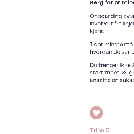
Sørg for at rel
Onboarding av an
involvert fra lin
kjent.
I det minste må
hvordan de ser u
Du trenger ikke 
start 'meet-&-gree
ansatte en suks
Trinn 5