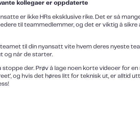
evante kollegaer er oppdaterte
satte er ikke HRs eksklusive rike. Det er så mang
jeledere til teammedlemmer, og det er viktig å sikre a
 teamet til din nyansatt vite hvem deres nyeste t
t og når de starter.
å stoppe der. Prøv å lage noen korte videoer for e
t', og hvis det høres litt for teknisk ut, er alltid utt
ess!