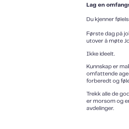
Lag en omfangsr
Du kjenner følel
Første dag på jo
utover å møte Jo
Ikke ideelt.
Kunnskap er makt
omfattende agen
forberedt og føle
Trekk alle de go
er morsom og en
avdelinger.