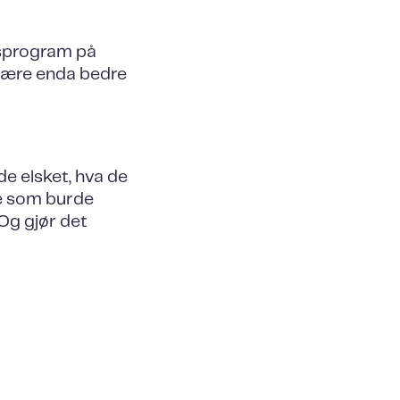
gsprogram på
 være enda bedre
de elsket, hva de
re som burde
 Og gjør det