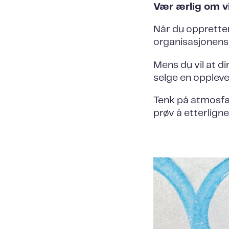
Vær ærlig om v
Når du oppretter
organisasjonens 
Mens du vil at di
selge en oppleve
Tenk på atmosfær
prøv å etterligne 