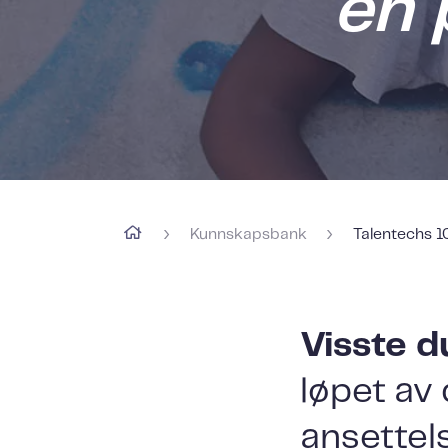
en 
›
›
Kunnskapsbank
Talentechs 1
Visste d
løpet av
ansettel