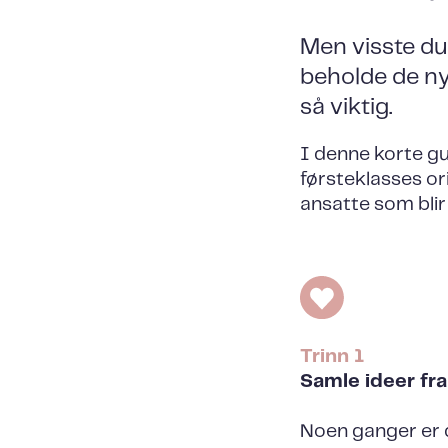
Men visste du
beholde de n
så viktig.
I denne korte gui
førsteklasses or
ansatte som blir
Trinn 1
Samle ideer fr
Noen ganger er d