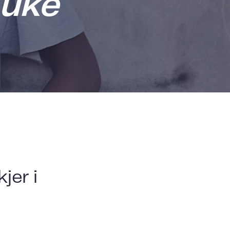
 uke
jer i