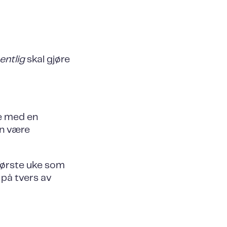
entlig
skal gjøre
ke med en
an være
 første uke som
på tvers av