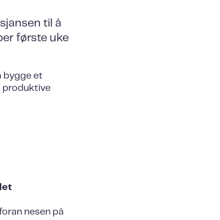
jansen til å
per første uke
 å bygge et
g produktive
det
 foran nesen på